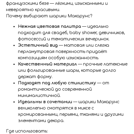
французскими безе — лёгкими, изысканными и
невероятно красивыми.
Почему выбирают шарики Макарунс?
Нежная цветовая палитра
— идеально
подходит для свадеб, baby shower, девичников,
фотосессий и тематических вечеринок.
Эстетичный вид
— матовая или слегка
перламутровая поверхность придаёт
композициям особую изысканность.
Качественный материал
— прочные латексные
или фольгированные шары, которые долго
держат форму.
Подходят под любую стилистику
— от
романтической до современной
минималистичной.
Идеальны в сочетании
— шарики Макарунс
великолепно смотрятся в миксе с
хромированными, перьями, тканями и другими
элементами декора.
Где использовать: