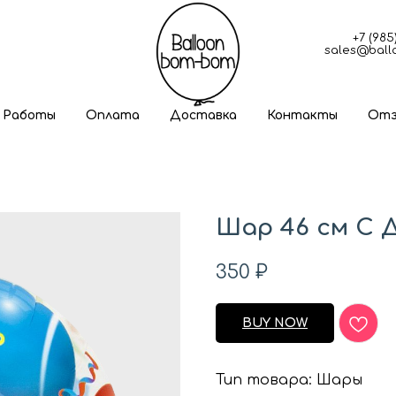
+7 (985
sales@bal
 Работы
Оплата
Доставка
Контакты
Отз
Шар 46 см С 
350
₽
BUY NOW
Тип товара: Шары