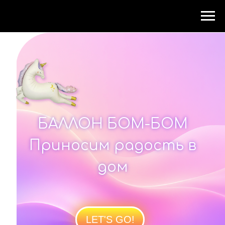
БАЛЛОН БОМ-БОМ
Приносим радость в
дом
LET'S GO!