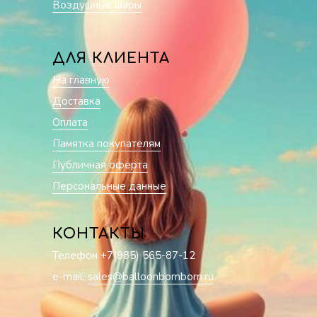
Воздушные шары
ДЛЯ КЛИЕНТА
На главную
Доставка
Оплата
Памятка покупателям
Публичная оферта
Персональные данные
КОНТАКТЫ
Телефон +7(985) 565-87-12
e-mail:
sales@balloonbombom.ru